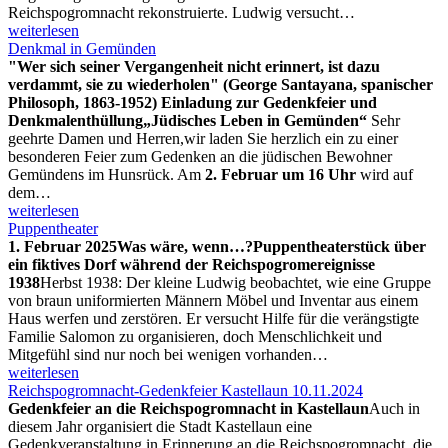
Reichspogromnacht rekonstruierte. Ludwig versucht…
weiterlesen
Denkmal in Gemünden
"Wer sich seiner Vergangenheit nicht erinnert, ist dazu
verdammt, sie zu wiederholen" (George Santayana, spanischer
Philosoph, 1863-1952)
Einladung zur Gedenkfeier und
Denkmalenthüllung
„Jüdisches Leben in Gemünden“
Sehr
geehrte Damen und Herren,wir laden Sie herzlich ein zu einer
besonderen Feier zum Gedenken an die jüdischen Bewohner
Gemündens im Hunsrück. Am
2. Februar um 16 Uhr
wird auf
dem…
weiterlesen
Puppentheater
1. Februar 2025
Was wäre, wenn…?
Puppentheaterstück über
ein fiktives Dorf während der Reichspogromereignisse
1938
Herbst 1938: Der kleine Ludwig beobachtet, wie eine Gruppe
von braun uniformierten Männern Möbel und Inventar aus einem
Haus werfen und zerstören. Er versucht Hilfe für die verängstigte
Familie Salomon zu organisieren, doch Menschlichkeit und
Mitgefühl sind nur noch bei wenigen vorhanden…
weiterlesen
Reichspogromnacht-Gedenkfeier Kastellaun 10.11.2024
Gedenkfeier an die Reichspogromnacht in Kastellaun
Auch in
diesem Jahr organisiert die Stadt Kastellaun eine
Gedenkveranstaltung in Erinnerung an die Reichspogromnacht, die