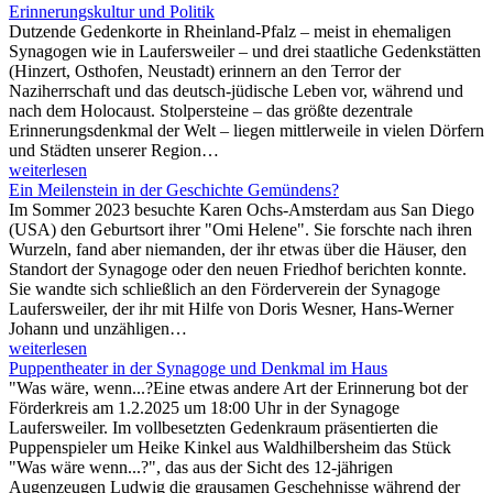
Erinnerungskultur und Politik
Dutzende Gedenkorte in Rheinland-Pfalz – meist in ehemaligen
Synagogen wie in Laufersweiler – und drei staatliche Gedenkstätten
(Hinzert, Osthofen, Neustadt) erinnern an den Terror der
Naziherrschaft und das deutsch-jüdische Leben vor, während und
nach dem Holocaust. Stolpersteine – das größte dezentrale
Erinnerungsdenkmal der Welt – liegen mittlerweile in vielen Dörfern
und Städten unserer Region…
weiterlesen
Ein Meilenstein in der Geschichte Gemündens?
Im Sommer 2023 besuchte Karen Ochs-Amsterdam aus San Diego
(USA) den Geburtsort ihrer "Omi Helene". Sie forschte nach ihren
Wurzeln, fand aber niemanden, der ihr etwas über die Häuser, den
Standort der Synagoge oder den neuen Friedhof berichten konnte.
Sie wandte sich schließlich an den Förderverein der Synagoge
Laufersweiler, der ihr mit Hilfe von Doris Wesner, Hans-Werner
Johann und unzähligen…
weiterlesen
Puppentheater in der Synagoge und Denkmal im Haus
"Was wäre, wenn...?Eine etwas andere Art der Erinnerung bot der
Förderkreis am 1.2.2025 um 18:00 Uhr in der Synagoge
Laufersweiler. Im vollbesetzten Gedenkraum präsentierten die
Puppenspieler um Heike Kinkel aus Waldhilbersheim das Stück
"Was wäre wenn...?", das aus der Sicht des 12-jährigen
Augenzeugen Ludwig die grausamen Geschehnisse während der