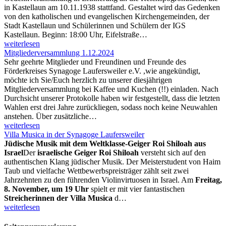
in Kastellaun am 10.11.1938 stattfand. Gestaltet wird das Gedenken
von den katholischen und evangelischen Kirchengemeinden, der
Stadt Kastellaun und Schülerinnen und Schülern der IGS
Kastellaun. Beginn: 18:00 Uhr, Eifelstraße…
weiterlesen
Mitgliederversammlung 1.12.2024
Sehr geehrte Mitglieder und Freundinen und Freunde des
Förderkreises Synagoge Laufersweiler e.V. ,wie angekündigt,
möchte ich Sie/Euch herzlich zu unserer diesjährigen
Mitgliederversammlung bei Kaffee und Kuchen (!!) einladen. Nach
Durchsicht unserer Protokolle haben wir festgestellt, dass die letzten
Wahlen erst drei Jahre zurückliegen, sodass noch keine Neuwahlen
anstehen. Über zusätzliche…
weiterlesen
Villa Musica in der Synagoge Laufersweiler
Jüdische Musik mit dem Weltklasse-Geiger Roi Shiloah aus
Israel
Der
israelische Geiger Roi Shiloah
versteht sich auf den
authentischen Klang jüdischer Musik. Der Meisterstudent von Haim
Taub und vielfache Wettbewerbspreisträger zählt seit zwei
Jahrzehnten zu den führenden Violinvirtuosen in Israel. Am
Freitag,
8. November, um 19 Uhr
spielt er mit vier fantastischen
Streicherinnen der Villa Musica
d…
weiterlesen