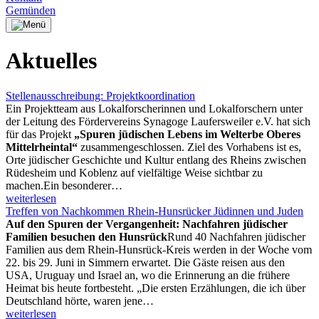
Gemünden
Aktuelles
Stellenausschreibung: Projektkoordination
Ein Projektteam aus Lokalforscherinnen und Lokalforschern unter
der Leitung des Fördervereins Synagoge Laufersweiler e.V. hat sich
für das Projekt
„Spuren jüdischen Lebens im Welterbe Oberes
Mittelrheintal“
zusammengeschlossen. Ziel des Vorhabens ist es,
Orte jüdischer Geschichte und Kultur entlang des Rheins zwischen
Rüdesheim und Koblenz auf vielfältige Weise sichtbar zu
machen.Ein besonderer…
weiterlesen
Treffen von Nachkommen Rhein-Hunsrücker Jüdinnen und Juden
Auf den Spuren der Vergangenheit: Nachfahren jüdischer
Familien besuchen den Hunsrück
Rund 40 Nachfahren jüdischer
Familien aus dem Rhein-Hunsrück-Kreis werden in der Woche vom
22. bis 29. Juni in Simmern erwartet. Die Gäste reisen aus den
USA, Uruguay und Israel an, wo die Erinnerung an die frühere
Heimat bis heute fortbesteht. „Die ersten Erzählungen, die ich über
Deutschland hörte, waren jene…
weiterlesen