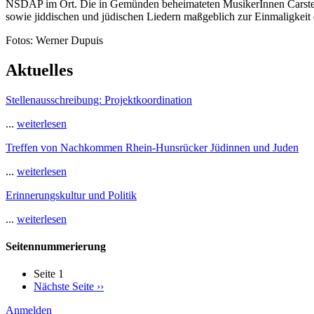
NSDAP im Ort. Die in Gemünden beheimateten MusikerInnen Carsten B
sowie jiddischen und jüdischen Liedern maßgeblich zur Einmaligkeit
Fotos: Werner Dupuis
Aktuelles
Stellenausschreibung: Projektkoordination
...
weiterlesen
Treffen von Nachkommen Rhein-Hunsrücker Jüdinnen und Juden
...
weiterlesen
Erinnerungskultur und Politik
...
weiterlesen
Seitennummerierung
Seite 1
Nächste Seite
››
Anmelden