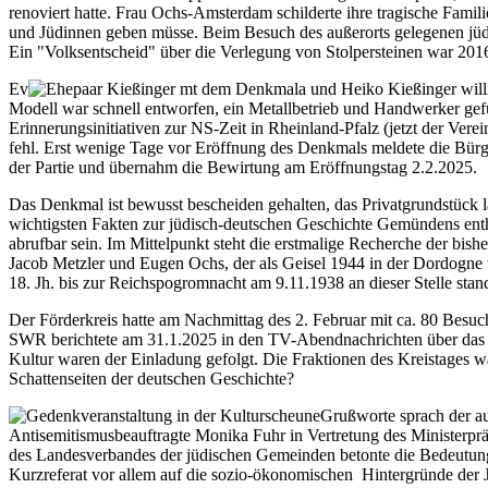
renoviert hatte. Frau Ochs-Amsterdam schilderte ihre tragische Fam
und Jüdinnen geben müsse. Beim Besuch des außerorts gelegenen jüdis
Ein "Volksentscheid" über die Verlegung von Stolpersteinen war 20
Ev
a und Heiko Kießinger will
Modell war schnell entworfen, ein Metallbetrieb und Handwerker gef
Erinnerungsinitiativen zur NS-Zeit in Rheinland-Pfalz (jetzt der Ver
fehl. Erst wenige Tage vor Eröffnung des Denkmals meldete die Bür
der Partie und übernahm die Bewirtung am Eröffnungstag 2.2.2025.
Das Denkmal ist bewusst bescheiden gehalten, das Privatgrundstück lä
wichtigsten Fakten zur jüdisch-deutschen Geschichte Gemündens enth
abrufbar sein. Im Mittelpunkt steht die erstmalige Recherche der bi
Jacob Metzler und Eugen Ochs, der als Geisel 1944 in der Dordogne 
18. Jh. bis zur Reichspogromnacht am 9.11.1938 an dieser Stelle stan
Der Förderkreis hatte am Nachmittag des 2. Februar mit ca. 80 Besuc
SWR berichtete am 31.1.2025 in den TV-Abendnachrichten über das b
Kultur waren der Einladung gefolgt. Die Fraktionen des Kreistages war
Schattenseiten der deutschen Geschichte?
Grußworte sprach der au
Antisemitismusbeauftragte Monika Fuhr in Vertretung des Ministerprä
des Landesverbandes der jüdischen Gemeinden betonte die Bedeutung 
Kurzreferat vor allem auf die sozio-ökonomischen Hintergründe der 