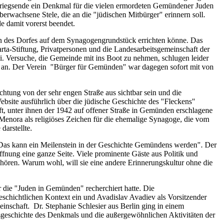
 Kriegsende ein Denkmal für die vielen ermordeten Gemündener Juden
erwachsene Stele, die an die "jüdischen Mitbürger" erinnern soll.
e damit vorerst beendet.
ten des Dorfes auf dem Synagogengrundstück errichten könne. Das
ta-Stiftung, Privatpersonen und die Landesarbeitsgemeinschaft der
ei. Versuche, die Gemeinde mit ins Boot zu nehmen, schlugen leider
g an. Der Verein "Bürger für Gemünden" war dagegen sofort mit von
chtung von der sehr engen Straße aus sichtbar sein und die
bsite ausführlich über die jüdische Geschichte des "Fleckens"
ft, unter ihnen der 1942 auf offener Straße in Gemünden erschlagene
enora als religiöses Zeichen für die ehemalige Synagoge, die vom
darstellte.
: "Das kann ein Meilenstein in der Geschichte Gemündens werden". Der
nung eine ganze Seite. Viele prominente Gäste aus Politik und
h hören. Warum wohl, will sie eine andere Erinnerungskultur ohne die
die "Juden in Gemünden" recherchiert hatte. Die
eschichtlichen Kontext ein und Avadislav Avadiev als Vorsitzender
nschaft. Dr. Stephanie Schlesier aus Berlin ging in einem
gsgeschichte des Denkmals und die außergewöhnlichen Aktivitäten der