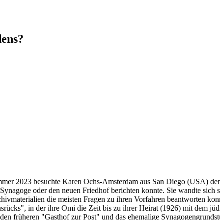
dens?
mer 2023 besuchte Karen Ochs-Amsterdam aus San Diego (USA) den Ge
 Synagoge oder den neuen Friedhof berichten konnte. Sie wandte sich s
vmaterialien die meisten Fragen zu ihren Vorfahren beantworten konnt
rücks", in der ihre Omi die Zeit bis zu ihrer Heirat (1926) mit dem jü
 den früheren "Gasthof zur Post" und das ehemalige Synagogengrundst