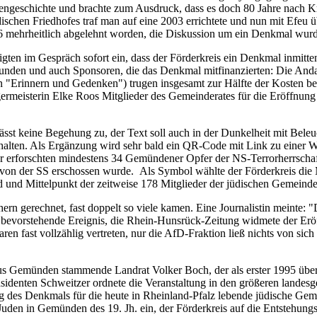
iliengeschichte und brachte zum Ausdruck, dass es doch 80 Jahre nach
chen Friedhofes traf man auf eine 2003 errichtete und nun mit Efeu üb
16 mehrheitlich abgelehnt worden, die Diskussion um ein Denkmal wurd
igten im Gespräch sofort ein, dass der Förderkreis ein Denkmal inmit
unden und auch Sponsoren, die das Denkmal mitfinanzierten: Die Andar
ein "Erinnern und Gedenken") trugen insgesamt zur Hälfte der Kosten b
germeisterin Elke Roos Mitglieder des Gemeinderates für die Eröffnun
sst keine Begehung zu, der Text soll auch in der Dunkelheit mit Beleu
alten. Als Ergänzung wird sehr bald ein QR-Code mit Link zu einer We
sher erforschten mindestens 34 Gemündener Opfer der NS-Terrorherrscha
von der SS erschossen wurde. Als Symbol wählte der Förderkreis die M
d und Mittelpunkt der zeitweise 178 Mitglieder der jüdischen Gemeinde 
hern gerechnet, fast doppelt so viele kamen. Eine Journalistin meinte
evorstehende Ereignis, die Rhein-Hunsrück-Zeitung widmete der Eröff
en fast vollzählig vertreten, nur die AfD-Fraktion ließ nichts von sic
s Gemünden stammende Landrat Volker Boch, der als erster 1995 über 
sidenten Schweitzer ordnete die Veranstaltung in den größeren landesg
des Denkmals für die heute in Rheinland-Pfalz lebende jüdische Gemei
Juden in Gemünden des 19. Jh. ein, der Förderkreis auf die Entstehun