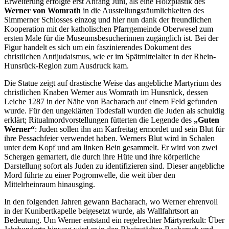
Erweiterung erfolgte erst Anfang Juni, als eine Holzplastik des
Werner von Womrath
in die Ausstellungsräumlichkeiten des
Simmerner Schlosses einzog und hier nun dank der freundlichen
Kooperation mit der katholischen Pfarrgemeinde Oberwesel zum
ersten Male für die Museumsbesucherinnen zugänglich ist. Bei der
Figur handelt es sich um ein faszinierendes Dokument des
christlichen Antijudaismus, wie er im Spätmittelalter in der Rhein-
Hunsrück-Region zum Ausdruck kam.
Die Statue zeigt auf drastische Weise das angebliche Martyrium des
christlichen Knaben Werner aus Womrath im Hunsrück, dessen
Leiche 1287 in der Nähe von Bacharach auf einem Feld gefunden
wurde. Für den ungeklärten Todesfall wurden die Juden als schuldig
erklärt; Ritualmordvorstellungen fütterten die Legende des
„Guten
Werner“
: Juden sollen ihn am Karfreitag ermordet und sein Blut für
ihre Pessachfeier verwendet haben. Werners Blut wird in Schalen
unter dem Kopf und am linken Bein gesammelt. Er wird von zwei
Schergen gemartert, die durch ihre Hüte und ihre körperliche
Darstellung sofort als Juden zu identifizieren sind. Dieser angebliche
Mord führte zu einer Pogromwelle, die weit über den
Mittelrheinraum hinausging.
In den folgenden Jahren gewann Bacharach, wo Werner ehrenvoll
in der Kunibertkapelle beigesetzt wurde, als Wallfahrtsort an
Bedeutung. Um Werner entstand ein regelrechter Märtyrerkult: Über