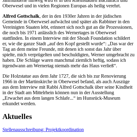
Jahrhunderte hinweg wird er in den Rheinstädten Bacharach und
Oberwesel und in vielen Regionen Europas als heilig verehrt.
Alfred Gottschalk
, der in den 1930er Jahren in der jüdischen
Gemeinde in Oberwesel aufwächst und später als Rabbiner in den
Vereinigten Staaten lebt, erinnert sich noch gut an die Prozessionen,
die noch bis 1971 anlässlich des Wernertages in Oberwesel
stattfinden. In einem Interview mit der Shoah Foundation schildert
er, wie die ganze Stadt „auf den Kopf gestellt wurde“: „Das war der
Tag an dem meine Freunde, mit denen ich sonst das Jahr über
spielte, mich verprügelten und beschuldigten, Werner umgebracht zu
haben. Die Schläge waren manchmal ziemlich heftig, sodass ich
irgendwann am Wernertag niemals mehr das Haus verließ“.
Die Holzstatue aus dem Jahr 1727, die sich bis zur Renovierung
1966 in der Martinskirche in Oberwesel befand, als auch Auszüge
aus dem Interview mit Rabbi Alfred Gottschalk über seine Kindheit
in der Stadt am Mittelrhein können nun in der Ausstellung
„Erwachet aus dem langen Schlafe...“ im Hunsrück-Museum
erkundet werden.
Aktuelles
Stellenausschreibung: Projektkoordination