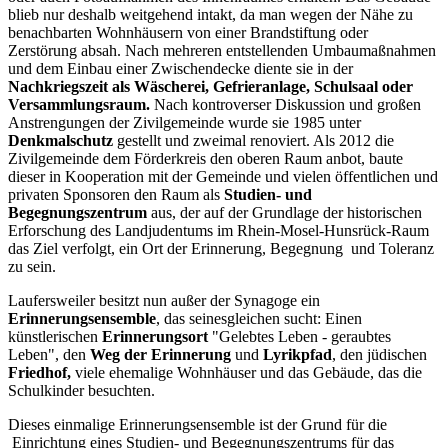
blieb nur deshalb weitgehend intakt, da man wegen der Nähe zu
benachbarten Wohnhäusern von einer Brandstiftung oder
Zerstörung absah. Nach mehreren entstellenden Umbaumaßnahmen
und dem Einbau einer Zwischendecke diente sie in der
Nachkriegszeit als Wäscherei, Gefrieranlage, Schulsaal oder
Versammlungsraum.
Nach kontroverser Diskussion und großen
Anstrengungen der Zivilgemeinde wurde sie 1985 unter
Denkmalschutz
gestellt und zweimal renoviert. Als 2012 die
Zivilgemeinde dem Förderkreis den oberen Raum anbot, baute
dieser in Kooperation mit der Gemeinde und vielen öffentlichen und
privaten Sponsoren den Raum als
Studien- und
Begegnungszentrum
aus, der auf der Grundlage der historischen
Erforschung des Landjudentums im Rhein-Mosel-Hunsrück-Raum
das Ziel verfolgt, ein Ort der Erinnerung, Begegnung und Toleranz
zu sein.
Laufersweiler besitzt nun außer der Synagoge ein
Erinnerungsensemble
, das seinesgleichen sucht: Einen
künstlerischen
Erinnerungsort
"Gelebtes Leben - geraubtes
Leben", den
Weg der Erinnerung
und
Lyrikpfad
, den jüdischen
Friedhof,
viele ehemalige Wohnhäuser und das Gebäude, das die
Schulkinder besuchten.
Dieses einmalige Erinnerungsensemble ist der Grund für die
Einrichtung eines Studien- und Begegnungszentrums für das