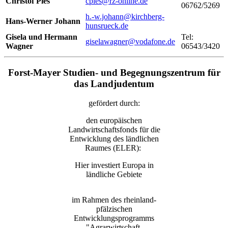
Christof Pies
cpies@rz-online.de
06762/5269
h.-w.johann@kirchberg-
Hans-Werner Johann
hunsrueck.de
Gisela und Hermann
Tel:
giselawagner@vodafone.de
Wagner
06543/3420
Forst-Mayer Studien- und Begegnungszentrum für
das Landjudentum
gefördert durch:
den europäischen
Landwirtschaftsfonds für die
Entwicklung des ländlichen
Raumes (ELER):
Hier investiert Europa in
ländliche Gebiete
im Rahmen des rheinland-
pfälzischen
Entwicklungsprogramms
"Agrarwirtschaft,