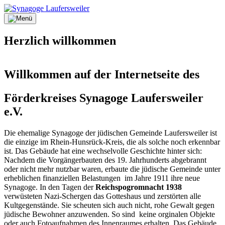
Direkt
zum
Inhalt
Herzlich willkommen
Willkommen auf der Internetseite des
Förderkreises Synagoge Laufersweiler
e.V.
Die ehemalige Synagoge der jüdischen Gemeinde Laufersweiler ist
die einzige im Rhein-Hunsrück-Kreis, die als solche noch erkennbar
ist. Das Gebäude hat eine wechselvolle Geschichte hinter sich:
Nachdem die Vorgängerbauten des 19. Jahrhunderts abgebrannt
oder nicht mehr nutzbar waren, erbaute die jüdische Gemeinde unter
erheblichen finanziellen Belastungen im Jahre 1911 ihre neue
Synagoge. In den Tagen der
Reichspogromnacht 1938
verwüsteten Nazi-Schergen das Gotteshaus und zerstörten alle
Kultgegenstände. Sie scheuten sich auch nicht, rohe Gewalt gegen
jüdische Bewohner anzuwenden. So sind keine orginalen Objekte
oder auch Fotoaufnahmen des Innenraumes erhalten. Das Gebäude