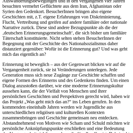
Auswanderungsbewegungen und in den vergangenen vier Jahren
besuchten vermehrt Geflüchtete aus dem Iran, Afghanistan oder
Syrien den Gedenkort. BesucherInnen bringen also eigene
Geschichten mit, z.T. eigene Erfahrungen von Diskriminierung,
Flucht, Vertreibung und greifen auf andere familiäre oder nationale
Narrative zurück. Diese sind andere Bezugspunkte als die der
‚deutschen Erinnerungsgemeinschaft‘, die sich bisher um familiäre
Täterschaft konstituierte. Nicht selten stehen BesucherInnen der
Begegnung mit der Geschichte des Nationalsozialismus daher
distanziert gegenüber: Wofür ist die Erinnerung gut? Und was geht
mich das eigentlich an?
Erinnerung ist beweglich – aus der Gegenwart blicken wir auf die
Vergangenheit zurück, sie ist Veränderungen unterlegen. Jede
Generation muss sich neue Zugänge zur Geschichte schaffen und
eigene Formen des Erinnerns und des Gedenkens finden. Um einen
Dialog anzustoßen darüber, wie eine moderne Erinnerungskultur
aussehen kann, die der Vielfalt von Menschen und ihrer
persönlichen Geschichten und Perspektiven gerecht wird, haben wir
das Projekt „Was geht mich das an?“ ins Leben gerufen. In den
kommenden eineinhalb Jahren werden wir Jugendliche aus
unterschiedlichen religiösen und kulturellen Kontexten
zusammenbringen und Geschichte gemeinsam neu entdecken.
Abstandnehmend von Motiven wie Scham und Schuld möchten wir
persönliche Anknüpfungspunkte erschließen und eine Bedeutung