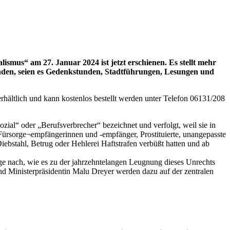
mus“ am 27. Januar 2024 ist jetzt erschienen. Es stellt mehr
inden, seien es Gedenkstunden, Stadtführungen, Lesungen und
hältlich und kann kostenlos bestellt werden unter Telefon 06131/208
zial“ oder „Berufsverbrecher“ bezeichnet und verfolgt, weil sie in
 Fürsorge¬empfängerinnen und -empfänger, Prostituierte, unangepasste
ebstahl, Betrug oder Hehlerei Haftstrafen verbüßt hatten und ab
ge nach, wie es zu der jahrzehntelangen Leugnung dieses Unrechts
 Ministerpräsidentin Malu Dreyer werden dazu auf der zentralen