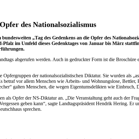
pfer des Nationalsozialismus
undesweiten „Tag des Gedenkens an die Opfer des Nationalsozialis
d-Pfalz im Umfeld dieses Gedenktages von Januar bis März stattf
rführungen.
dtags abgerufen werden. Auch in gedruckter Form ist die Broschüre er
Opfergruppen der nationalsozialistischen Diktatur. Sie wurden als „aso
. Es betraf vor allem Menschen wie Arbeits- und Wohnungslose, Bettler,
echer“ galten Menschen, die wegen Eigentumsdelikten wie Einbruch, Di
n als Opfer der NS-Diktatur an. „Die Veranstaltung geht auch der Fra
gessen geben kann“, sagte Landtagspräsident Hendrik Hering. Er und
Deutschhaus sprechen.