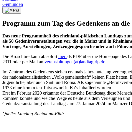
Gemünden
Programm zum Tag des Gedenkens an die O
Das neue Programmheft des rheinland-pfälzischen Landtags zum b
als 50 Gedenkveranstaltungen vor, die in Mainz und in Rheinlan
Vorträge, Ausstellungen, Zeitzeugengespräche oder auch Filmvo
Die Broschüre kann ab sofort
hier
als PDF über die Homepage des Lan
2311 oder per Mail an
veranstaltungen(at)landtag.rlp.de
.
Im Zentrum des Gedenkens stehen erstmals jahrzehntelang verleugnete 
der nationalsozialistischen „Volksgemeinschaft“ keinen Platz hatten
Jugendliche, aber auch Sinti und Roma. Als sogenannte „Berufsverbr
1933 ohne konkreten Tatvorwurf in KZs inhaftiert wurden.
Erst im Februar 2020 erkannte der Deutsche Bundestag diese Mensche
kommen konnte und welche Wege es heute aus dem Verleugnen und Ver
Gedenkveranstaltung des Landtags am 27. Januar 2024 im Mainzer 
Quelle: Landtag Rheinland-Pfalz