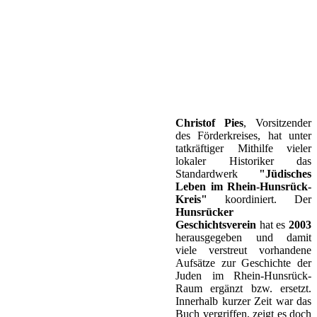
Christof Pies
, Vorsitzender
des Förderkreises, hat unter
tatkräftiger Mithilfe vieler
lokaler Historiker das
Standardwerk
"Jüdisches
Leben im Rhein-Hunsrück-
Kreis"
koordiniert. Der
Hunsrücker
Geschichtsverein
hat es
2003
herausgegeben und damit
viele verstreut vorhandene
Aufsätze zur Geschichte der
Juden im Rhein-Hunsrück-
Raum ergänzt bzw. ersetzt.
Innerhalb kurzer Zeit war das
Buch vergriffen, zeigt es doch