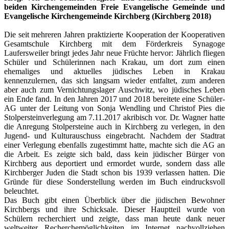
beiden Kirchengemeinden Freie Evangelische Gemeinde und
Evangelische Kirchengemeinde Kirchberg (Kirchberg 2018)
Die seit mehreren Jahren praktizierte Kooperation der Kooperativen
Gesamtschule Kirchberg mit dem Förderkreis Synagoge
Laufersweiler bringt jedes Jahr neue Früchte hervor: Jährlich fliegen
Schüler und Schülerinnen nach Krakau, um dort zum einen
ehemaliges und aktuelles jüdisches Leben in Krakau
kennenzulernen, das sich langsam wieder entfaltet, zum anderen
aber auch zum Vernichtungslager Auschwitz, wo jüdisches Leben
ein Ende fand. In den Jahren 2017 und 2018 bereitete eine Schüler-
AG unter der Leitung von Sonja Wendling und Christof Pies die
Stolpersteinverlegung am 7.11.2017 akribisch vor. Dr. Wagner hatte
die Anregung Stolpersteine auch in Kirchberg zu verlegen, in den
Jugend- und Kulturauschuss eingebracht. Nachdem der Stadtrat
einer Verlegung ebenfalls zugestimmt hatte, machte sich die AG an
die Arbeit. Es zeigte sich bald, dass kein jüdischer Bürger von
Kirchberg aus deportiert und ermordet wurde, sondern dass alle
Kirchberger Juden die Stadt schon bis 1939 verlassen hatten. Die
Gründe für diese Sonderstellung werden im Buch eindrucksvoll
beleuchtet.
Das Buch gibt einen Überblick über die jüdischen Bewohner
Kirchbergs und ihre Schicksale. Dieser Hauptteil wurde von
Schülern recherchiert und zeigte, dass man heute dank neuer
weltweiter Recherchemöglichkeiten im Internet nachvollziehen