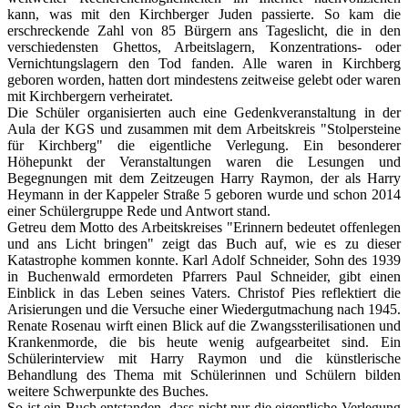
kann, was mit den Kirchberger Juden passierte. So kam die
erschreckende Zahl von 85 Bürgern ans Tageslicht, die in den
verschiedensten Ghettos, Arbeitslagern, Konzentrations- oder
Vernichtungslagern den Tod fanden. Alle waren in Kirchberg
geboren worden, hatten dort mindestens zeitweise gelebt oder waren
mit Kirchbergern verheiratet.
Die Schüler organisierten auch eine Gedenkveranstaltung in der
Aula der KGS und zusammen mit dem Arbeitskreis "Stolpersteine
für Kirchberg" die eigentliche Verlegung. Ein besonderer
Höhepunkt der Veranstaltungen waren die Lesungen und
Begegnungen mit dem Zeitzeugen Harry Raymon, der als Harry
Heymann in der Kappeler Straße 5 geboren wurde und schon 2014
einer Schülergruppe Rede und Antwort stand.
Getreu dem Motto des Arbeitskreises "Erinnern bedeutet offenlegen
und ans Licht bringen" zeigt das Buch auf, wie es zu dieser
Katastrophe kommen konnte. Karl Adolf Schneider, Sohn des 1939
in Buchenwald ermordeten Pfarrers Paul Schneider, gibt einen
Einblick in das Leben seines Vaters. Christof Pies reflektiert die
Arisierungen und die Versuche einer Wiedergutmachung nach 1945.
Renate Rosenau wirft einen Blick auf die Zwangssterilisationen und
Krankenmorde, die bis heute wenig aufgearbeitet sind. Ein
Schülerinterview mit Harry Raymon und die künstlerische
Behandlung des Thema mit Schülerinnen und Schülern bilden
weitere Schwerpunkte des Buches.
So ist ein Buch entstanden, dass nicht nur die eigentliche Verlegung