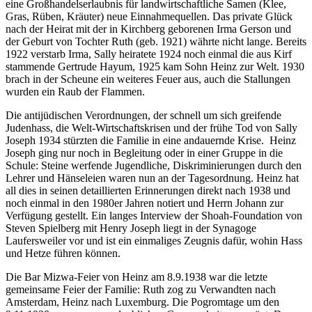
eine Großhandelserlaubnis für landwirtschaftliche Samen (Klee,
Gras, Rüben, Kräuter) neue Einnahmequellen. Das private Glück
nach der Heirat mit der in Kirchberg geborenen Irma Gerson und
der Geburt von Tochter Ruth (geb. 1921) währte nicht lange. Bereits
1922 verstarb Irma, Sally heiratete 1924 noch einmal die aus Kirf
stammende Gertrude Hayum, 1925 kam Sohn Heinz zur Welt. 1930
brach in der Scheune ein weiteres Feuer aus, auch die Stallungen
wurden ein Raub der Flammen.
Die antijüdischen Verordnungen, der schnell um sich greifende
Judenhass, die Welt-Wirtschaftskrisen und der frühe Tod von Sally
Joseph 1934 stürzten die Familie in eine andauernde Krise. Heinz
Joseph ging nur noch in Begleitung oder in einer Gruppe in die
Schule: Steine werfende Jugendliche, Diskriminierungen durch den
Lehrer und Hänseleien waren nun an der Tagesordnung. Heinz hat
all dies in seinen detaillierten Erinnerungen direkt nach 1938 und
noch einmal in den 1980er Jahren notiert und Herrn Johann zur
Verfügung gestellt. Ein langes Interview der Shoah-Foundation von
Steven Spielberg mit Henry Joseph liegt in der Synagoge
Laufersweiler vor und ist ein einmaliges Zeugnis dafür, wohin Hass
und Hetze führen können.
Die Bar Mizwa-Feier von Heinz am 8.9.1938 war die letzte
gemeinsame Feier der Familie: Ruth zog zu Verwandten nach
Amsterdam, Heinz nach Luxemburg. Die Pogromtage um den