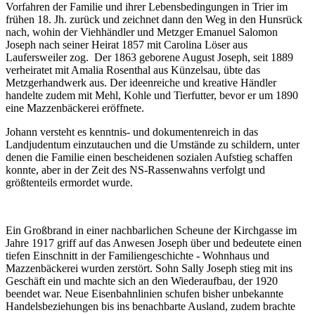
Vorfahren der Familie und ihrer Lebensbedingungen in Trier im
frühen 18. Jh. zurück und zeichnet dann den Weg in den Hunsrück
nach, wohin der Viehhändler und Metzger Emanuel Salomon
Joseph nach seiner Heirat 1857 mit Carolina Löser aus
Laufersweiler zog. Der 1863 geborene August Joseph, seit 1889
verheiratet mit Amalia Rosenthal aus Künzelsau, übte das
Metzgerhandwerk aus. Der ideenreiche und kreative Händler
handelte zudem mit Mehl, Kohle und Tierfutter, bevor er um 1890
eine Mazzenbäckerei eröffnete.
Johann versteht es kenntnis- und dokumentenreich in das
Landjudentum einzutauchen und die Umstände zu schildern, unter
denen die Familie einen bescheidenen sozialen Aufstieg schaffen
konnte, aber in der Zeit des NS-Rassenwahns verfolgt und
größtenteils ermordet wurde.
Ein Großbrand in einer nachbarlichen Scheune der Kirchgasse im
Jahre 1917 griff auf das Anwesen Joseph über und bedeutete einen
tiefen Einschnitt in der Familiengeschichte - Wohnhaus und
Mazzenbäckerei wurden zerstört. Sohn Sally Joseph stieg mit ins
Geschäft ein und machte sich an den Wiederaufbau, der 1920
beendet war. Neue Eisenbahnlinien schufen bisher unbekannte
Handelsbeziehungen bis ins benachbarte Ausland, zudem brachte