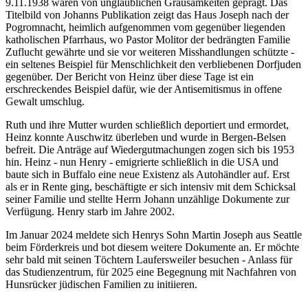
9.11.1938 waren von unglaublichen Grausamkeiten geprägt. Das
Titelbild von Johanns Publikation zeigt das Haus Joseph nach der
Pogromnacht, heimlich aufgenommen vom gegenüber liegenden
katholischen Pfarrhaus, wo Pastor Molitor der bedrängten Familie
Zuflucht gewährte und sie vor weiteren Misshandlungen schützte -
ein seltenes Beispiel für Menschlichkeit den verbliebenen Dorfjuden
gegenüber. Der Bericht von Heinz über diese Tage ist ein
erschreckendes Beispiel dafür, wie der Antisemitismus in offene
Gewalt umschlug.
Ruth und ihre Mutter wurden schließlich deportiert und ermordet,
Heinz konnte Auschwitz überleben und wurde in Bergen-Belsen
befreit. Die Anträge auf Wiedergutmachungen zogen sich bis 1953
hin. Heinz - nun Henry - emigrierte schließlich in die USA und
baute sich in Buffalo eine neue Existenz als Autohändler auf. Erst
als er in Rente ging, beschäftigte er sich intensiv mit dem Schicksal
seiner Familie und stellte Herrn Johann unzählige Dokumente zur
Verfügung. Henry starb im Jahre 2002.
Im Januar 2024 meldete sich Henrys Sohn Martin Joseph aus Seattle
beim Förderkreis und bot diesem weitere Dokumente an. Er möchte
sehr bald mit seinen Töchtern Laufersweiler besuchen - Anlass für
das Studienzentrum, für 2025 eine Begegnung mit Nachfahren von
Hunsrücker jüdischen Familien zu initiieren.