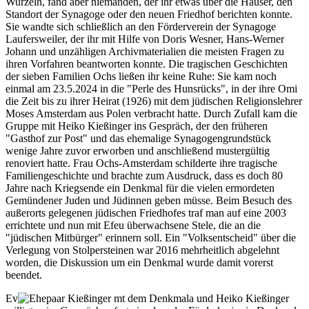
Wurzeln, fand aber niemanden, der ihr etwas über die Häuser, den
Standort der Synagoge oder den neuen Friedhof berichten konnte.
Sie wandte sich schließlich an den Förderverein der Synagoge
Laufersweiler, der ihr mit Hilfe von Doris Wesner, Hans-Werner
Johann und unzähligen Archivmaterialien die meisten Fragen zu
ihren Vorfahren beantworten konnte. Die tragischen Geschichten
der sieben Familien Ochs ließen ihr keine Ruhe: Sie kam noch
einmal am 23.5.2024 in die "Perle des Hunsrücks", in der ihre Omi
die Zeit bis zu ihrer Heirat (1926) mit dem jüdischen Religionslehrer
Moses Amsterdam aus Polen verbracht hatte. Durch Zufall kam die
Gruppe mit Heiko Kießinger ins Gespräch, der den früheren
"Gasthof zur Post" und das ehemalige Synagogengrundstück
wenige Jahre zuvor erworben und anschließend mustergültig
renoviert hatte. Frau Ochs-Amsterdam schilderte ihre tragische
Familiengeschichte und brachte zum Ausdruck, dass es doch 80
Jahre nach Kriegsende ein Denkmal für die vielen ermordeten
Gemündener Juden und Jüdinnen geben müsse. Beim Besuch des
außerorts gelegenen jüdischen Friedhofes traf man auf eine 2003
errichtete und nun mit Efeu überwachsene Stele, die an die
"jüdischen Mitbürger" erinnern soll. Ein "Volksentscheid" über die
Verlegung von Stolpersteinen war 2016 mehrheitlich abgelehnt
worden, die Diskussion um ein Denkmal wurde damit vorerst
beendet.
Ev
a und Heiko Kießinger