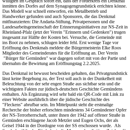
willigten im Gespräch sofort ein, dass der Förderkreis ein Denkmal
inmitten des Dorfes auf dem Synagogengrundstück errichten könne.
Das Modell war schnell entworfen, ein Metallbetrieb und
Handwerker gefunden und auch Sponsoren, die das Denkmal
mitfinanzierten: Die Andarta-Stiftung, Privatpersonen und die
Landesarbeitsgemeinschaft der Erinnerungsinitiativen zur NS-Zeit in
Rheinland-Pfalz (jetzt der Verein "Erinnern und Gedenken") trugen
insgesamt zur Hälfte der Kosten bei. Versuche, die Gemeinde mit
ins Boot zu nehmen, schlugen leider fehl. Erst wenige Tage vor
Eröffnung des Denkmals meldete die Bürgermeisterin Elke Roos
Mitglieder des Gemeinderates für die Eröffnung an. Der Verein
"Bürger für Gemünden" war dagegen sofort mit von der Partie und
übernahm die Bewirtung am Eröffnungstag 2.2.2025.
Das Denkmal ist bewusst bescheiden gehalten, das Privatgrundstück
lässt keine Begehung zu, der Text soll auch in der Dunkelheit mit
Beleuchtung von der sehr engen Straße aus sichtbar sein und die
wichtigsten Fakten zur jüdisch-deutschen Geschichte Gemündens
enthalten. Als Ergänzung wird sehr bald ein QR-Code mit Link zu
einer Website ausführlich über die jüdische Geschichte des
"Fleckens" abrufbar sein. Im Mittelpunkt steht die erstmalige
Recherche der bisher erforschten mindestens 34 Gemündener Opfer
der NS-Terrorherrschaft, unter ihnen der 1942 auf offener Straße in
Gemünden erschlagene Jacob Metzler und Eugen Ochs, der als
Geisel 1944 in der Dordogne von der SS erschossen wurde. Als