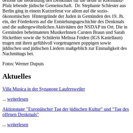
betonte die Bedeutung des Denkmals für die heute in Rheinland-
Pfalz lebende jüdische Gemeinschaft. Dr. Stephanie Schlesier aus
Berlin ging in einem Kurzreferat vor allem auf die sozio-
ökonomischen Hintergründe der Juden in Gemünden des 19. Jh.
ein, der Förderkreis auf die Entstehungsgeschichte des Denkmals
und die außergewöhnlichen Aktivitäten der NSDAP im Ort. Die in
Gemünden beheimateten MusikerInnen Carsten Braun und Sarah
Hickethier sowie die Schülerin Melissa Feiden (IGS Kastellaun)
trugen mit ihren gefühlvoll vorgetragenen poppigen sowie
jiddischen und jüdischen Liedern maßgeblich zur Einmaligkeit des
Nachmittags bei.
Fotos: Werner Dupuis
Aktuelles
Villa Musica in der Synagoge Laufersweiler
...
weiterlesen
Aktionstage "Europäischer Tag der jüdischen Kultur" und "Tag des
offenen Denkmals"
...
weiterlesen