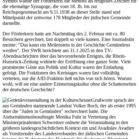
Symbol wählte der Förderkreis die Menora als religiöses Zeichen für
die ehemalige Synagoge, die vom 18. Jh. bis zur
Reichspogromnacht am 9.11.1938 an dieser Stelle stand und
Mittelpunkt der zeitweise 178 Mitglieder der jüdischen Gemeinde
darstellte.
Der Förderkreis hatte am Nachmittag des 2. Februar mit ca. 80
Besuchern gerechnet, fast doppelt so viele kamen. Eine Journalistin
meinte: "Das kann ein Meilenstein in der Geschichte Gemündens
werden". Der SWR berichtete am 31.1.2025 in den TV-
Abendnachrichten über das bevorstehende Ereignis, die Rhein-
Hunsrück-Zeitung widmete der Eröffnung eine ganze Seite. Viele
prominente Gäste aus Politik und Kultur waren der Einladung
gefolgt. Die Fraktionen des Kreistages waren fast vollzählig
vertreten, nur die AfD-Fraktion ließ nichts von sich hören. Warum
wohl, will sie eine andere Erinnerungskultur ohne die Schattenseiten
der deutschen Geschichte?
Grußworte sprach der
aus Gemünden stammende Landrat Volker Boch, der als erster 1995
über die "Juden in Gemünden" recherchiert hatte. Die
Antisemitismusbeauftragte Monika Fuhr in Vertretung des
Ministerpräsidenten Schweitzer ordnete die Veranstaltung in den
größeren landesgeschichtlichen Kontext ein und Avadislav Avadiev
als Vorsitzender des Landesverbandes der jüdischen Gemeinden