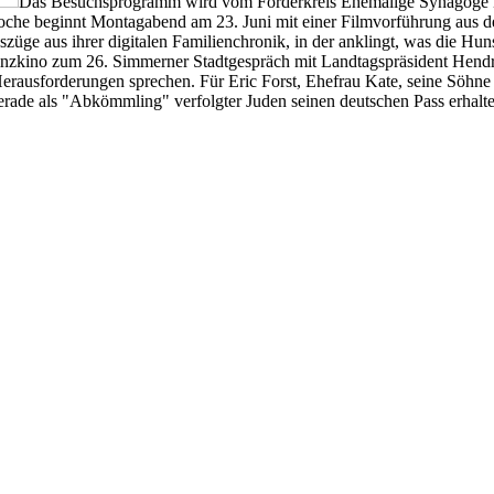
Das Besuchsprogramm wird vom Förderkreis Ehemalige Synagoge Lauf
he beginnt Montagabend am 23. Juni mit einer Filmvorführung aus de
ge aus ihrer digitalen Familienchronik, in der anklingt, was die Huns
inzkino zum 26. Simmerner Stadtgespräch mit Landtagspräsident Hendr
Herausforderungen sprechen. Für Eric Forst, Ehefrau Kate, seine Söh
gerade als "Abkömmling" verfolgter Juden seinen deutschen Pass erhalt