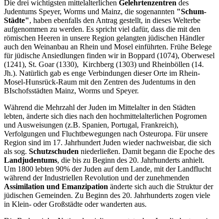
Die drei wichtigsten mittelalterlichen
Gelehrtenzentren
des
Judentums Speyer, Worms und Mainz, die sogenannten
"Schum-
Städte"
, haben ebenfalls den Antrag gestellt, in dieses Welterbe
aufgenommen zu werden. Es spricht viel dafür, dass die mit den
römischen Heeren in unsere Region gelangten jüdischen Händler
auch den Weinanbau an Rhein und Mosel einführten. Frühe Belege
für jüdische Ansiedlungen finden wir in Boppard (1074), Oberwesel
(1241), St. Goar (1330), Kirchberg (1303) und Rheinböllen (14.
Jh.). Natürlich gab es enge Verbindungen dieser Orte im Rhein-
Mosel-Hunsrück-Raum mit den Zentren des Judentums in den
BIschofsstädten Mainz, Worms und Speyer.
Während die Mehrzahl der Juden im Mittelalter in den Städten
lebten, änderte sich dies nach den hochmittelalterlichen Pogromen
und Ausweisungen (z.B. Spanien, Portugal, Frankreich),
Verfolgungen und Fluchtbewegungen nach Osteuropa. Für unsere
Region sind im 17. Jahrhundert Juden wieder nachweisbar, die sich
als sog.
Schutzschuden
niederließen. Damit begann die Epoche des
Landjudentums
, die bis zu Beginn des 20. Jahrhunderts anhielt.
Um 1800 lebten 90% der Juden auf dem Lande, mit der Landflucht
während der Industriellen Revolution und der zunehmenden
Assimilation und Emanzipation
änderte sich auch die Struktur der
jüdischen Gemeinden.
Zu Beginn des 20. Jahrhunderts zogen viele
in Klein- oder Großstädte oder wanderten aus.