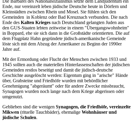
Die Barbarei des Nationalsozialismus setzte dem Landjudentum ein
Ende, nur vereinzelt leben jüdische Deutsche heute in Dörfern und
Kleinstädten zwischen Rhein und Mosel. Sie fühlen sich den
Gemeinden in Koblenz oder Bad Kreuznach verbunden. Die nach
Ende des
Kalten Krieges
nach Deutschland gelangten Juden aus
den GUS-Staaten lebten zeitweise in einem "Übergangswohnheim"
in Boppard, ehe sie sich dann in die Großstädte orientierten. Die auf
dem Flugplatz Hahn gegründete jüdisch-amerikanische Gemeinde
löste sich mit dem Abzug der Amerikaner zu Beginn der 1990er
Jahre auf.
Mit der Ermordung oder Flucht der Menschen zwischen 1933 und
1945 sollten auch die materiellen Hinterlassenschaften der jüdischen
Gemeinden restlos beseitigt und damit die jüdisch-deutsche
Geschichte ausgelöscht werden: Eigentum ging in "arische" Hände
über, Grabsteine und Friedhöfe wurden mit behördlicher
Genehmigung "abgeräumt" oder für andere Zwecke missbraucht,
Synagogen wurden noch lange nach dem Kriege abgerissen oder
umgenutzt.
Geblieben sind die wenigen
Synagogen, die Friedhöfe, vereinzelte
Mikwen
(rituelle Tauchbäder), ehemalige
Wohnhäuser und
jüdische Schulen
.