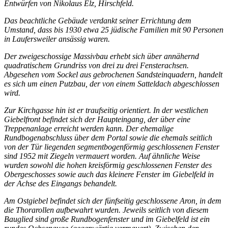
Entwürfen von Nikolaus Elz, Hirschfeld.
Das beachtliche Gebäude verdankt seiner Errichtung dem
Umstand, dass bis 1930 etwa 25 jüdische Familien mit 90 Personen
in Laufersweiler ansässig waren.
Der zweigeschossige Massivbau erhebt sich über annähernd
quadratischem Grundriss von drei zu drei Fensterachsen.
Abgesehen vom Sockel aus gebrochenen Sandsteinquadern, handelt
es sich um einen Putzbau, der von einem Satteldach abgeschlossen
wird.
Zur Kirchgasse hin ist er traufseitig orientiert. In der westlichen
Giebelfront befindet sich der Haupteingang, der über eine
Treppenanlage erreicht werden kann. Der ehemalige
Rundbogenabschluss über dem Portal sowie die ehemals seitlich
von der Tür liegenden segmentbogenförmig geschlossenen Fenster
sind 1952 mit Ziegeln vermauert worden. Auf ähnliche Weise
wurden sowohl die hohen kreisförmig geschlossenen Fenster des
Obergeschosses sowie auch das kleinere Fenster im Giebelfeld in
der Achse des Eingangs behandelt.
Am Ostgiebel befindet sich der fünfseitig geschlossene Aron, in dem
die Thorarollen aufbewahrt wurden. Jeweils seitlich von diesem
Bauglied sind große Rundbogenfenster und im Giebelfeld ist ein