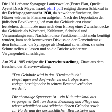
Die 1911 erbaute Synagoge Laufersweiler (Erster Plan, Quelle:
Ayelet Drach-Mayer, Israel:
plan1.pdf
) entging diesem Schicksal in
der
Reichspogromnacht 1938
, da Anwohner fürchteten, ihre
Häuser würden in Flammen aufgehen. Nach der Deportation der
jüdischen Bevölkerung ließ man das Gebäude erst einmal
leerstehen, dann nutzte man nach dem Einzug einer Zwischendecke
das Gebäude als Wäscherei, Kühlraum, Schulsaal und
Versammlungsraum. Nachdem diese Funktionen nicht mehr benötigt
wurden, kam nach kontroverser Diskussion der Gemeinderat zu
dem Entschluss, die Synagoge als Denkmal zu erhalten, sie unter
Schutz stellen zu lassen und so die Brücke wieder zur
Vergangenheit zu schlagen.
Am 25.4.1985 erfolgte die
Unterschutzstellung,
Zitate aus dem
Bescheid der Kreisverwaltung:
"Das Gebäude wird in das "Denkmalbuch"
eingetragen und darf weder zerstört, abgerissen,
zerlegt, beseitigt oder in seinem Bestand verändert
werden".
Die ehemalige Synagoge ist ...ein Kulturdenkmal aus
vergangener Zeit , an dessen Erhaltung und Pflege aus
wissenschaftlichen und städtebaulichen Gründen sowie
zur Förderung des geschichtlichen Bewusstseins und