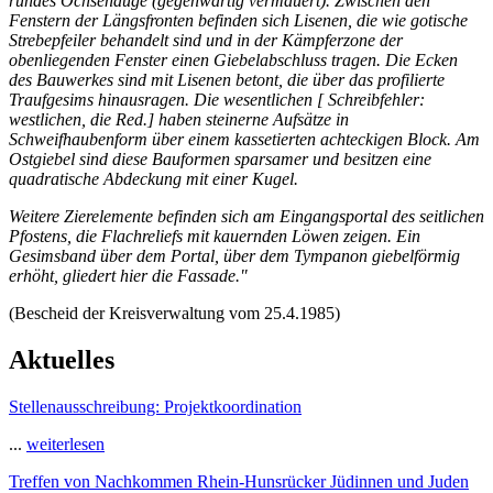
rundes Ochsenauge (gegenwärtig vermauert). Zwischen den
Fenstern der Längsfronten befinden sich Lisenen, die wie gotische
Strebepfeiler behandelt sind und in der Kämpferzone der
obenliegenden Fenster einen Giebelabschluss tragen. Die Ecken
des Bauwerkes sind mit Lisenen betont, die über das profilierte
Traufgesims hinausragen. Die wesentlichen [ Schreibfehler:
westlichen, die Red.] haben steinerne Aufsätze in
Schweifhaubenform über einem kassetierten achteckigen Block. Am
Ostgiebel sind diese Bauformen sparsamer und besitzen eine
quadratische Abdeckung mit einer Kugel.
Weitere Zierelemente befinden sich am Eingangsportal des seitlichen
Pfostens, die Flachreliefs mit kauernden Löwen zeigen. Ein
Gesimsband über dem Portal, über dem Tympanon giebelförmig
erhöht, gliedert hier die Fassade."
(Bescheid der Kreisverwaltung vom 25.4.1985)
Aktuelles
Stellenausschreibung: Projektkoordination
...
weiterlesen
Treffen von Nachkommen Rhein-Hunsrücker Jüdinnen und Juden