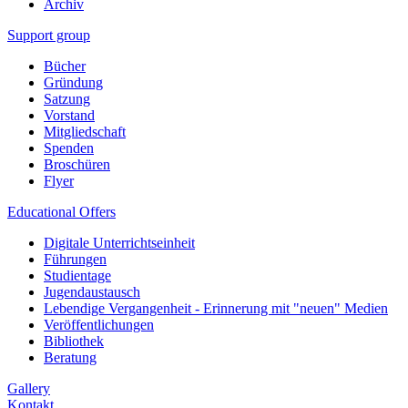
Archiv
Support group
Bücher
Gründung
Satzung
Vorstand
Mitgliedschaft
Spenden
Broschüren
Flyer
Educational Offers
Digitale Unterrichtseinheit
Führungen
Studientage
Jugendaustausch
Lebendige Vergangenheit - Erinnerung mit "neuen" Medien
Veröffentlichungen
Bibliothek
Beratung
Gallery
Kontakt