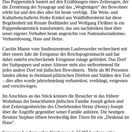
Das Puppenstück basiert auf den Erzählungen eines Zeitzeugen, der
die Zerstörung der Synagoge und das „Wegbringen“ der Bewohner
erlebt hat und den dies alles bis heute verfolgt.
Die Wein- und
Kulturbotschafterin Heike Kinkel aus Waldhilbersheim hat diese
Begebenheit mit Renate Bodtländer und Wolfgang Fleißner in ein
Puppentheaterstück transformiert, das uns nachdenken lässt über
unser eigenes Verhalten heute angesichts von Nationalsozialismus-
Verharmlosung, Hass und Hetze.
Carolin Manns vom Studienzentrum Laufersweiler recherchiert seit
über einem Jahr die Ereignisse der Reichspogromnacht und hat
dabei zutiefst erschreckende Ereignisse zutage gefördert. Das Dorf
der Stabpuppen und seiner Akteure steht also stellvertretend für
jedes andere Dorf mit jüdischen Bewohnern.
Mehr als 80 Personen
fanden alleine in rheinland-pfälzischen Dörfern und Städten den Tod
– dies alles wurde jahrzehntelang verharmlost, verdrängt, vergessen
und verschwiegen.
Im Anschluss an das Stück können die Besucher in das frühere
Wohnhaus der benachbarten jüdischen Familie Joseph gehen und
dort Zeitzeugenberichte des Überlebenden Heinz (Henry) Joseph
über die Angriffe gegenüber seiner Familie anhören. Die heutigen
Besitzer Stephan öffnen bereitwillig ihre Türen für ein „Denkmal im
Haus“.