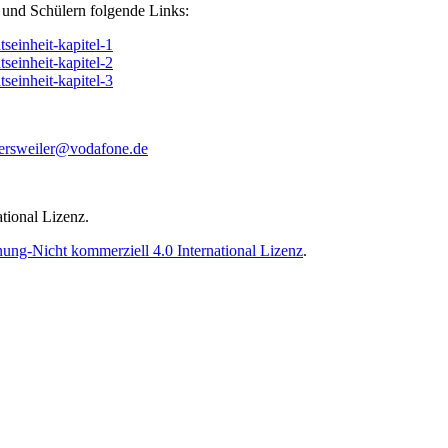
n und Schülern folgende Links:
tseinheit-kapitel-1
tseinheit-kapitel-2
tseinheit-kapitel-3
fersweiler@vodafone.de
g-Nicht kommerziell 4.0 International Lizenz
.