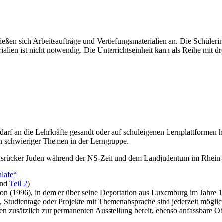
ießen sich Arbeitsaufträge und Vertiefungsmaterialien an. Die Schüleri
rialien ist nicht notwendig. Die Unterrichtseinheit kann als Reihe mit
edarf an die Lehrkräfte gesandt oder auf schuleigenen Lernplattforme
n schwieriger Themen in der Lerngruppe.
Hunsrücker Juden während der NS-Zeit und dem Landjudentum im Rhei
lafe“
nd
Teil 2
)
on (1996), in dem er über seine Deportation aus Luxemburg im Jahre 19
 Studientage oder Projekte mit Themenabsprache sind jederzeit mögli
en zusätzlich zur permanenten Ausstellung bereit, ebenso anfassbare O