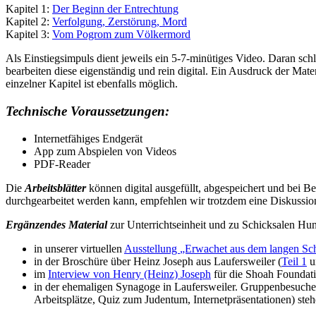
Kapitel 1:
Der Beginn der Entrechtung
Kapitel 2:
Verfolgung, Zerstörung, Mord
Kapitel 3:
Vom Pogrom zum Völkermord
Als Einstiegsimpuls dient jeweils ein 5-7-minütiges Video. Daran schl
bearbeiten diese eigenständig und rein digital. Ein Ausdruck der Mate
einzelner Kapitel ist ebenfalls möglich.
Technische Voraussetzungen:
Internetfähiges Endgerät
App zum Abspielen von Videos
PDF-Reader
Die
Arbeitsblätter
können digital ausgefüllt, abgespeichert und bei B
durchgearbeitet werden kann, empfehlen wir trotzdem eine Diskussio
Ergänzendes Material
zur Unterrichtseinheit und zu Schicksalen 
in unserer virtuellen
Ausstellung
„Erwachet aus dem langen Sch
in der Broschüre über Heinz Joseph aus Laufersweiler (
Teil 1
u
im
Interview von Henry (Heinz) Joseph
für die Shoah Foundati
in der ehemaligen Synagoge in Laufersweiler. Gruppenbesuche,
Arbeitsplätze, Quiz zum Judentum, Internetpräsentationen) steh