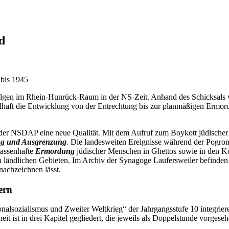
d
 bis 1945
 Folgen im Rhein-Hunrück-Raum in der NS-Zeit. Anhand des Schicksals 
lhaft die Entwicklung von der Entrechtung bis zur planmäßigen Ermor
g der NSDAP eine neue Qualität. Mit dem Aufruf zum Boykott jüdische
ng und Ausgrenzung
.
Die landesweiten Ereignisse während der Pogrom
massenhafte
Ermordung
jüdischer Menschen in Ghettos sowie in den Ko
n ländlichen Gebieten. Im Archiv der Synagoge Laufersweiler befinden s
nachzeichnen lässt.
ern
onalsozialismus und Zweiter Weltkrieg“ der Jahrgangsstufe 10 integrier
eit ist in drei Kapitel gegliedert, die jeweils als Doppelstunde vorgeseh