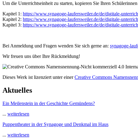
U
m die Unterrichtseinheit zu starten, kopieren Sie Ihren Schülerinne
Kapitel 1:
https://www.synagoge-laufersweiler.de/de/digitale-unterrich
Kapitel 2:
https://www.synagoge-laufersweiler.de/de/digitale-unterrich
Kapitel 3:
https://www.synagoge-laufersweiler.de/de/digitale-unterrich
Bei Anmeldung und Fragen wenden Sie sich gerne an:
synagoge-lau
Wir freuen uns über Ihre Rückmeldung!
Dieses Werk ist lizenziert unter einer
Creative Commons Namensnennun
Aktuelles
Ein Meilenstein in der Geschichte Gemündens?
...
weiterlesen
Puppentheater in der Synagoge und Denkmal im Haus
...
weiterlesen