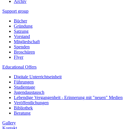
Archiv
Support group
Bücher
Gründung
Satzung
Vorstand
Mitgliedschaft
Spenden
Broschüren
Flyer
Educational Offers
Digitale Unterrichtseinheit
Führungen
Studientage
Jugendaustausch
Lebendige Vergangenheit - Erinnerung mit "neuen" Medien
Veröffentlichungen
Bibliothek
Beratung
Gallery
Kontakt