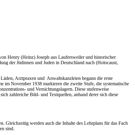
von Henry (Heinz) Joseph aus Laufersweiler und historischer
dung der Jüdinnen und Juden in Deutschland nach (Holocaust,
r Läden, Arztpraxen und Anwaltskanzleien begann die erste
e im November 1938 markieren die zweite Stufe, die systematische
nzentrations- und Vernichtungslagern. Diese stufenweise
ich zahlreiche Bild- und Textquellen, anhand derer sich diese
en. Gleichzeitig werden auch die Inhalte des Lehrplans für das Fach
en sind.