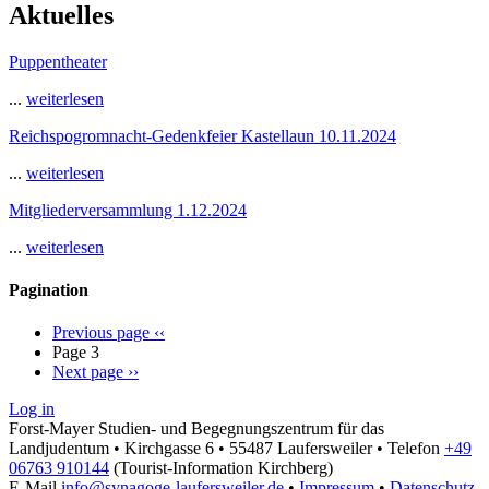
Aktuelles
Puppentheater
...
weiterlesen
Reichspogromnacht-Gedenkfeier Kastellaun 10.11.2024
...
weiterlesen
Mitgliederversammlung 1.12.2024
...
weiterlesen
Pagination
Previous page
‹‹
Page 3
Next page
››
Log in
Forst-Mayer Studien- und Begegnungszentrum für das
Landjudentum • Kirchgasse 6 • 55487 Laufersweiler • Telefon
+49
06763 910144
(Tourist-Information Kirchberg)
E-Mail
info@synagoge-laufersweiler.de
•
Impressum
•
Datenschutz