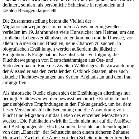
definiert, sondern als persönliche Schicksale in regionalen und
lokalen Bezügen dargestellt.
Die Zusammenstellung betont die Vielfalt der
Migrationsbewegungen: In mehreren Auswanderungswellen
verließen im 19. Jahrhundert viele Hunsrücker ihre Heimat, um den
ärmlichen Lebensverhältnissen zu entkommen und in Übersee, vor
allem in Amerika und Brasilien, neue Chancen zu suchen. In
biografischen Erzählungen werden außerdem die jüdische
Emigration als Folge nationalsozialistischer Verfolgung, die
Fluchtbewegungen von Deutschstämmigen aus Ost- und
Südosteuropa am Ende des Zweiten Weltkrieges, die Zuwanderung
der Aussiedler aus den zerfallenden Ostblock-Staaten, aber auch
aktuelle Fluchtbewegungen aus Syrien, Afghanistan und dem Iran
aufgegriffen.
Als historische Quelle eignen sich die Erzählungen allerdings nur
bedingt. Stattdessen werden bewusst persönliche Eindrücke und
ganz subjektive Empfindungen in den Fokus gerückt, um bei dem
Leser Verständnis für die Bedeutung und die Auswirkung von
Flucht und Migration auf das Leben des einzelnen Menschen zu
wecken. Die Publikation wirft ihr Licht nicht nur auf die Auslöser
und Bedingungen der Flucht, sondern berichtet auch eindringlich
von dem „Danach“: der Sehnsucht nach einem sicheren Zuhause,
Heimweh, Zweifel, die Angst vor dem Scheitern in einer fremden