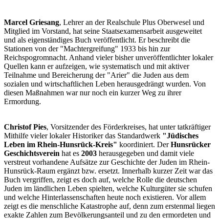
Marcel Griesang
, Lehrer an der Realschule Plus Oberwesel und
Mitglied im Vorstand, hat seine Staatsexamensarbeit ausgeweitet
und als eigenständiges Buch veröffentlicht. Er beschreibt die
Stationen von der "Machtergreifung" 1933 bis hin zur
Reichspogromnacht. Anhand vieler bisher unveröffentlichter lokaler
Quellen kann er aufzeigen, wie systematisch und mit aktiver
Teilnahme und Bereicherung der "Arier" die Juden aus dem
sozialen und wirtschaftlichen Leben herausgedrängt wurden. Von
diesen Maßnahmen war nur noch ein kurzer Weg zu ihrer
Ermordung.
Christof Pies
, Vorsitzender des Förderkreises, hat unter tatkräftiger
Mithilfe vieler lokaler Historiker das Standardwerk
"Jüdisches
Leben im Rhein-Hunsrück-Kreis"
koordiniert. Der
Hunsrücker
Geschichtsverein
hat es
2003
herausgegeben und damit viele
verstreut vorhandene Aufsätze zur Geschichte der Juden im Rhein-
Hunsrück-Raum ergänzt bzw. ersetzt. Innerhalb kurzer Zeit war das
Buch vergriffen, zeigt es doch auf, welche Rolle die deutschen
Juden im ländlichen Leben spielten, welche Kulturgüter sie schufen
und welche Hinterlassenschaften heute noch existieren. Vor allem
zeigt es die menschliche Katastrophe auf, denn zum erstenmal liegen
exakte Zahlen zum Bevölkerungsanteil und zu den ermordeten und