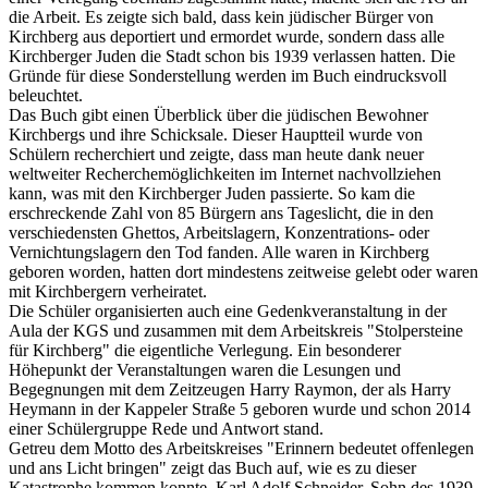
die Arbeit. Es zeigte sich bald, dass kein jüdischer Bürger von
Kirchberg aus deportiert und ermordet wurde, sondern dass alle
Kirchberger Juden die Stadt schon bis 1939 verlassen hatten. Die
Gründe für diese Sonderstellung werden im Buch eindrucksvoll
beleuchtet.
Das Buch gibt einen Überblick über die jüdischen Bewohner
Kirchbergs und ihre Schicksale. Dieser Hauptteil wurde von
Schülern recherchiert und zeigte, dass man heute dank neuer
weltweiter Recherchemöglichkeiten im Internet nachvollziehen
kann, was mit den Kirchberger Juden passierte. So kam die
erschreckende Zahl von 85 Bürgern ans Tageslicht, die in den
verschiedensten Ghettos, Arbeitslagern, Konzentrations- oder
Vernichtungslagern den Tod fanden. Alle waren in Kirchberg
geboren worden, hatten dort mindestens zeitweise gelebt oder waren
mit Kirchbergern verheiratet.
Die Schüler organisierten auch eine Gedenkveranstaltung in der
Aula der KGS und zusammen mit dem Arbeitskreis "Stolpersteine
für Kirchberg" die eigentliche Verlegung. Ein besonderer
Höhepunkt der Veranstaltungen waren die Lesungen und
Begegnungen mit dem Zeitzeugen Harry Raymon, der als Harry
Heymann in der Kappeler Straße 5 geboren wurde und schon 2014
einer Schülergruppe Rede und Antwort stand.
Getreu dem Motto des Arbeitskreises "Erinnern bedeutet offenlegen
und ans Licht bringen" zeigt das Buch auf, wie es zu dieser
Katastrophe kommen konnte. Karl Adolf Schneider, Sohn des 1939