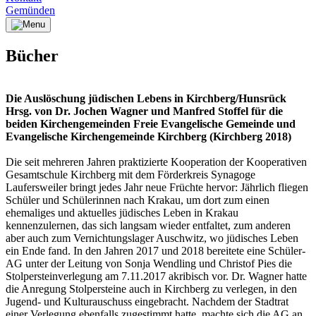
Gemünden
Bücher
Die Auslöschung jüdischen Lebens in Kirchberg/Hunsrück
Hrsg. von Dr. Jochen Wagner und Manfred Stoffel für die
beiden Kirchengemeinden Freie Evangelische Gemeinde und
Evangelische Kirchengemeinde Kirchberg (Kirchberg 2018)
Die seit mehreren Jahren praktizierte Kooperation der Kooperativen
Gesamtschule Kirchberg mit dem Förderkreis Synagoge
Laufersweiler bringt jedes Jahr neue Früchte hervor: Jährlich fliegen
Schüler und Schülerinnen nach Krakau, um dort zum einen
ehemaliges und aktuelles jüdisches Leben in Krakau
kennenzulernen, das sich langsam wieder entfaltet, zum anderen
aber auch zum Vernichtungslager Auschwitz, wo jüdisches Leben
ein Ende fand. In den Jahren 2017 und 2018 bereitete eine Schüler-
AG unter der Leitung von Sonja Wendling und Christof Pies die
Stolpersteinverlegung am 7.11.2017 akribisch vor. Dr. Wagner hatte
die Anregung Stolpersteine auch in Kirchberg zu verlegen, in den
Jugend- und Kulturauschuss eingebracht. Nachdem der Stadtrat
einer Verlegung ebenfalls zugestimmt hatte, machte sich die AG an