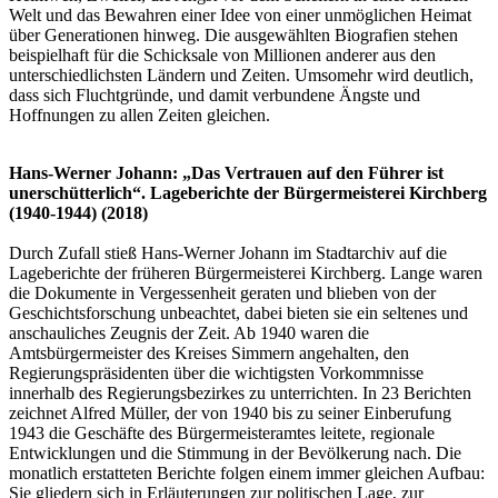
Welt und das Bewahren einer Idee von einer unmöglichen Heimat
über Generationen hinweg. Die ausgewählten Biografien stehen
beispielhaft für die Schicksale von Millionen anderer aus den
unterschiedlichsten Ländern und Zeiten. Umsomehr wird deutlich,
dass sich Fluchtgründe, und damit verbundene Ängste und
Hoffnungen zu allen Zeiten gleichen.
Hans-Werner Johann: „Das Vertrauen auf den Führer ist
unerschütterlich“. Lageberichte der Bürgermeisterei Kirchberg
(1940-1944) (2018)
Durch Zufall stieß Hans-Werner Johann im Stadtarchiv auf die
Lageberichte der früheren Bürgermeisterei Kirchberg. Lange waren
die Dokumente in Vergessenheit geraten und blieben von der
Geschichtsforschung unbeachtet, dabei bieten sie ein seltenes und
anschauliches Zeugnis der Zeit. Ab 1940 waren die
Amtsbürgermeister des Kreises Simmern angehalten, den
Regierungspräsidenten über die wichtigsten Vorkommnisse
innerhalb des Regierungsbezirkes zu unterrichten. In 23 Berichten
zeichnet Alfred Müller, der von 1940 bis zu seiner Einberufung
1943 die Geschäfte des Bürgermeisteramtes leitete, regionale
Entwicklungen und die Stimmung in der Bevölkerung nach. Die
monatlich erstatteten Berichte folgen einem immer gleichen Aufbau:
Sie gliedern sich in Erläuterungen zur politischen Lage, zur