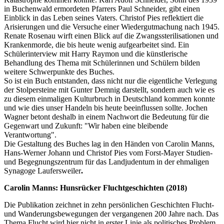
in Buchenwald ermordeten Pfarrers Paul Schneider, gibt einen
Einblick in das Leben seines Vaters. Christof Pies reflektiert die
Arisierungen und die Versuche einer Wiedergutmachung nach 1945.
Renate Rosenau wirft einen Blick auf die Zwangssterilisationen und
Krankenmorde, die bis heute wenig aufgearbeitet sind. Ein
Schülerinterview mit Harry Raymon und die künstlerische
Behandlung des Thema mit Schülerinnen und Schülern bilden
weitere Schwerpunkte des Buches.
So ist ein Buch entstanden, dass nicht nur die eigentliche Verlegung
der Stolpersteine mit Gunter Demnig darstellt, sondern auch wie es
zu diesem einmaligen Kulturbruch in Deutschland kommen konnte
und wie dies unser Handeln bis heute beeinflussen sollte. Jochen
Wagner betont deshalb in einem Nachwort die Bedeutung für die
Gegenwart und Zukunft: "Wir haben eine bleibende
Verantwortung".
Die Gestaltung des Buches lag in den Händen von Carolin Manns,
Hans-Werner Johann und Christof Pies vom Forst-Mayer Studien-
und Begegnungszentrum für das Landjudentum in der ehmaligen
Synagoge Laufersweiler
.
Carolin Manns: Hunsrücker Fluchtgeschichten (2018)
Die Publikation zeichnet in zehn persönlichen Geschichten Flucht-
und Wanderungsbewegungen der vergangenen 200 Jahre nach. Das
Thema Flucht wird hier nicht in erster Linie als politisches Problem