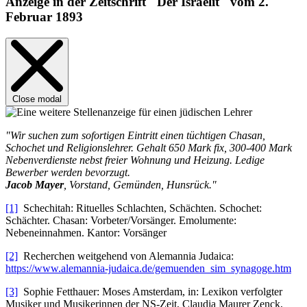
Anzeige in der Zeitschrift "Der Israelit" vom 2.
Februar 1893
Close modal
"Wir suchen zum sofortigen Eintritt einen tüchtigen Chasan,
Schochet und Religionslehrer. Gehalt 650 Mark fix, 300-400 Mark
Nebenverdienste nebst freier Wohnung und Heizung. Ledige
Bewerber werden bevorzugt.
Jacob Mayer
, Vorstand, Gemünden, Hunsrück."
[1]
Schechitah: Rituelles Schlachten, Schächten. Schochet:
Schächter. Chasan: Vorbeter/Vorsänger. Emolumente:
Nebeneinnahmen. Kantor: Vorsänger
[2]
Recherchen weitgehend von Alemannia Judaica:
https://www.alemannia-judaica.de/gemuenden_sim_synagoge.htm
[3]
Sophie Fetthauer: Moses Amsterdam, in: Lexikon verfolgter
Musiker und Musikerinnen der NS-Zeit, Claudia Maurer Zenck,