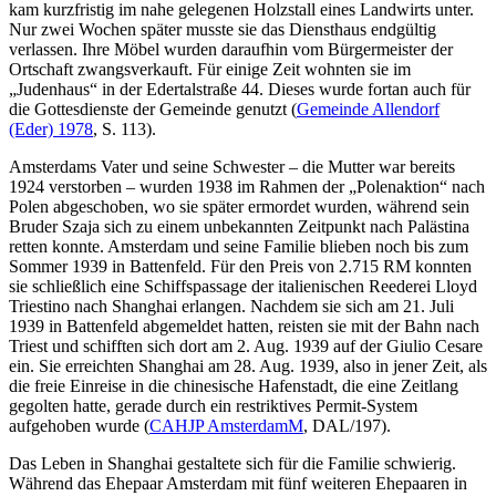
kam kurzfristig im nahe gelegenen Holzstall eines Landwirts unter.
Nur zwei Wochen später musste sie das Diensthaus endgültig
verlassen. Ihre Möbel wurden daraufhin vom Bürgermeister der
Ortschaft zwangsverkauft. Für einige Zeit wohnten sie im
„Judenhaus“ in der Edertalstraße 44. Dieses wurde fortan auch für
die Gottesdienste der Gemeinde genutzt (
Gemeinde Allendorf
(Eder) 1978
, S. 113).
Amsterdams Vater und seine Schwester – die Mutter war bereits
1924 verstorben – wurden 1938 im Rahmen der „Polenaktion“ nach
Polen abgeschoben, wo sie später ermordet wurden, während sein
Bruder Szaja sich zu einem unbekannten Zeitpunkt nach Palästina
retten konnte. Amsterdam und seine Familie blieben noch bis zum
Sommer 1939 in Battenfeld. Für den Preis von 2.715 RM konnten
sie schließlich eine Schiffspassage der italienischen Reederei Lloyd
Triestino nach Shanghai erlangen. Nachdem sie sich am 21. Juli
1939 in Battenfeld abgemeldet hatten, reisten sie mit der Bahn nach
Triest und schifften sich dort am 2. Aug. 1939 auf der Giulio Cesare
ein. Sie erreichten Shanghai am 28. Aug. 1939, also in jener Zeit, als
die freie Einreise in die chinesische Hafenstadt, die eine Zeitlang
gegolten hatte, gerade durch ein restriktives Permit-System
aufgehoben wurde (
CAHJP AmsterdamM
, DAL/197).
Das Leben in Shanghai gestaltete sich für die Familie schwierig.
Während das Ehepaar Amsterdam mit fünf weiteren Ehepaaren in