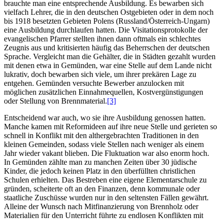
brauchte man eine entsprechende Ausbildung. Es bewarben sich
vielfach Lehrer, die in den deutschen Ostgebieten oder in dem noch
bis 1918 besetzten Gebieten Polens (Russland/Österreich-Ungarn)
eine Ausbildung durchlaufen hatten. Die Visitationsprotokolle der
evangelischen Pfarrer stellten ihnen dann oftmals ein schlechtes
Zeugnis aus und kritisierten häufig das Beherrschen der deutschen
Sprache. Vergleicht man die Gehälter, die in Städten gezahlt wurden
mit denen etwa in Gemünden, war eine Stelle auf dem Lande nicht
lukrativ, doch bewarben sich viele, um ihrer prekären Lage zu
entgehen. Gemünden versuchte Bewerber anzulocken mit
möglichen zusätzlichen Einnahmequellen, Kostvergünstigungen
oder Stellung von Brennmaterial.
[3]
Entscheidend war auch, wo sie ihre Ausbildung genossen hatten.
Manche kamen mit Reformideen auf ihre neue Stelle und gerieten so
schnell in Konflikt mit den althergebrachten Traditionen in den
kleinen Gemeinden, sodass viele Stellen nach weniger als einem
Jahr wieder vakant blieben. Die Fluktuation war also enorm hoch.
In Gemünden zählte man zu manchen Zeiten über 30 jüdische
Kinder, die jedoch keinen Platz in den überfüllten christlichen
Schulen erhielten. Das Bestreben eine eigene Elementarschule zu
gründen, scheiterte oft an den Finanzen, denn kommunale oder
staatliche Zuschüsse wurden nur in den seltensten Fällen gewährt.
Alleine der Wunsch nach Mitfinanzierung von Brennholz oder
Materialien für den Unterricht führte zu endlosen Konflikten mit