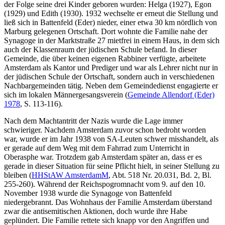
der Folge seine drei Kinder geboren wurden: Helga (1927), Egon
(1929) und Edith (1930). 1932 wechselte er erneut die Stellung und
ließ sich in Battenfeld (Eder) nieder, einer etwa 30 km nördlich von
Marburg gelegenen Ortschaft. Dort wohnte die Familie nahe der
Synagoge in der Marktstraße 27 mietfrei in einem Haus, in dem sich
auch der Klassenraum der jüdischen Schule befand. In dieser
Gemeinde, die über keinen eigenen Rabbiner verfügte, arbeitete
Amsterdam als Kantor und Prediger und war als Lehrer nicht nur in
der jüdischen Schule der Ortschaft, sondern auch in verschiedenen
Nachbargemeinden tätig. Neben dem Gemeindedienst engagierte er
sich im lokalen Männergesangsverein (
Gemeinde Allendorf (Eder)
1978
, S. 113-116).
Nach dem Machtantritt der Nazis wurde die Lage immer
schwieriger. Nachdem Amsterdam zuvor schon bedroht worden
war, wurde er im Jahr 1938 von SA-Leuten schwer misshandelt, als
er gerade auf dem Weg mit dem Fahrrad zum Unterricht in
Oberasphe war. Trotzdem gab Amsterdam später an, dass er es
gerade in dieser Situation für seine Pflicht hielt, in seiner Stellung zu
bleiben (
HHStAW AmsterdamM
, Abt. 518 Nr. 20.031, Bd. 2, Bl.
255-260). Während der Reichspogromnacht vom 9. auf den 10.
November 1938 wurde die Synagoge von Battenfeld
niedergebrannt. Das Wohnhaus der Familie Amsterdam überstand
zwar die antisemitischen Aktionen, doch wurde ihre Habe
geplündert. Die Familie rettete sich knapp vor den Angriffen und