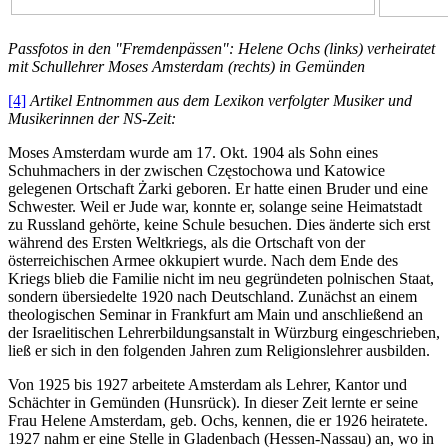
Passfotos in den "Fremdenpässen": Helene Ochs (links) verheiratet
mit Schullehrer Moses Amsterdam (rechts) in Gemünden
[4]
Artikel Entnommen aus dem Lexikon verfolgter Musiker und
Musikerinnen der NS-Zeit:
Moses Amsterdam wurde am 17. Okt. 1904 als Sohn eines
Schuhmachers in der zwischen Częstochowa und Katowice
gelegenen Ortschaft Żarki geboren. Er hatte einen Bruder und eine
Schwester. Weil er Jude war, konnte er, solange seine Heimatstadt
zu Russland gehörte, keine Schule besuchen. Dies änderte sich erst
während des Ersten Weltkriegs, als die Ortschaft von der
österreichischen Armee okkupiert wurde. Nach dem Ende des
Kriegs blieb die Familie nicht im neu gegründeten polnischen Staat,
sondern übersiedelte 1920 nach Deutschland. Zunächst an einem
theologischen Seminar in Frankfurt am Main und anschließend an
der Israelitischen Lehrerbildungsanstalt in Würzburg eingeschrieben,
ließ er sich in den folgenden Jahren zum Religionslehrer ausbilden.
Von 1925 bis 1927 arbeitete Amsterdam als Lehrer, Kantor und
Schächter in Gemünden (Hunsrück). In dieser Zeit lernte er seine
Frau Helene Amsterdam, geb. Ochs, kennen, die er 1926 heiratete.
1927 nahm er eine Stelle in Gladenbach (Hessen-Nassau) an, wo in