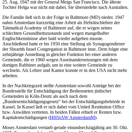
25. Aug. 1947 mit der General Meigs San Francisco. Die älteste
Tochter Helga war nicht mit dabei. Sie übersiedelte nach Australien.
Die Familie ließ sich in der Folge in Baltimore (MD) nieder. 1947
nahm Amsterdam kurzzeitig eine Arbeit als Hebräischlehrer der
Talmudical Academy of Baltimore auf, die er wegen seines
schlechten Gesundheitszustands und wegen mangelhafter
Englischkenntnisse aber bald wieder aufgeben musste.
Anschließend hatte er bis 1950 eine Stellung als Synagogendiener
der Shearith Israel Congregation in Baltimore inne. Dem folgte eine
zehnjährige Anstellung in gleicher Funktion bei einer anderen
Gemeinde, die er 1960 wegen Auseinandersetzungen mit dem
dortigen Rabbiner aufgab, um in eine weitere Gemeinde zu
wechseln. Als Lehrer und Kantor konnte er in den USA nicht mehr
arbeiten.
In der Nachkriegszeit stellte Amsterdam sowohl Anträge bei der
Bundesstelle für Entschädigung der Bediensteten jüdischer
Gemeinden in Köln-Deutz als auch nach dem
„Bundesentschädigungsgesetz“ bei der Entschädigungsbehörde in
Kassel. In Kassel ließ er sich dabei vom United Restitution Office
bzw. Anwälten vertreten. In beiden Fällen erhielt er Renten bzw.
Kapitalentschädigungen (
HHStAW AmsterdamM
).
Moses Amsterdam verstarb gerade einundsechzigjährig am 30. Okt.