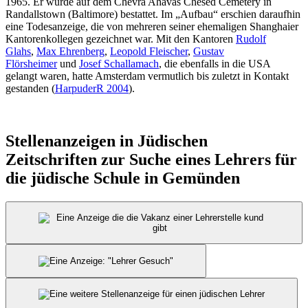
1965. Er wurde auf dem Chevra Ahavas Chesed Cemetery in
Randallstown (Baltimore) bestattet. Im „Aufbau“ erschien daraufhin
eine Todesanzeige, die von mehreren seiner ehemaligen Shanghaier
Kantorenkollegen gezeichnet war. Mit den Kantoren
Rudolf
Glahs
,
Max Ehrenberg
,
Leopold Fleischer
,
Gustav
Flörsheimer
und
Josef Schallamach
, die ebenfalls in die USA
gelangt waren, hatte Amsterdam vermutlich bis zuletzt in Kontakt
gestanden (
HarpuderR 2004
).
Stellenanzeigen in Jüdischen
Zeitschriften zur Suche eines Lehrers für
die jüdische Schule in Gemünden