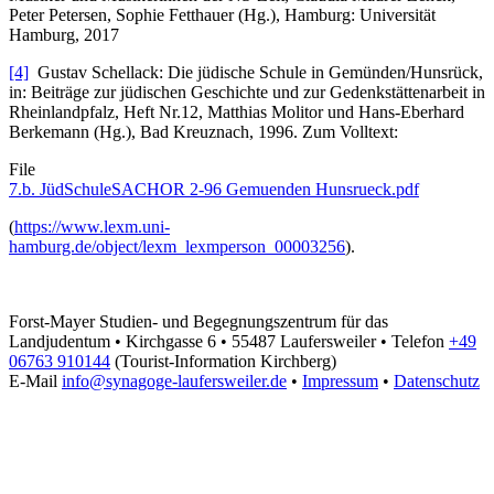
Peter Petersen, Sophie Fetthauer (Hg.), Hamburg: Universität
Hamburg, 2017
[4]
Gustav Schellack: Die jüdische Schule in Gemünden/Hunsrück,
in: Beiträge zur jüdischen Geschichte und zur Gedenkstättenarbeit in
Rheinlandpfalz, Heft Nr.12, Matthias Molitor und Hans-Eberhard
Berkemann (Hg.), Bad Kreuznach, 1996. Zum Volltext:
File
7.b. JüdSchuleSACHOR 2-96 Gemuenden Hunsrueck.pdf
(
https://www.lexm.uni-
hamburg.de/object/lexm_lexmperson_00003256
).
Forst-Mayer Studien- und Begegnungszentrum für das
Landjudentum • Kirchgasse 6 • 55487 Laufersweiler • Telefon
+49
06763 910144
(Tourist-Information Kirchberg)
E-Mail
info@synagoge-laufersweiler.de
•
Impressum
•
Datenschutz