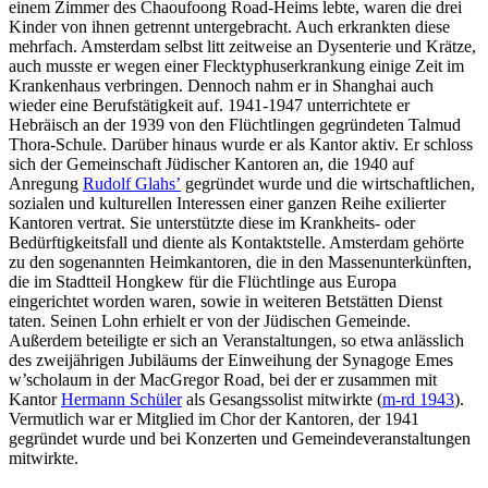
einem Zimmer des Chaoufoong Road-Heims lebte, waren die drei
Kinder von ihnen getrennt untergebracht. Auch erkrankten diese
mehrfach. Amsterdam selbst litt zeitweise an Dysenterie und Krätze,
auch musste er wegen einer Flecktyphuserkrankung einige Zeit im
Krankenhaus verbringen. Dennoch nahm er in Shanghai auch
wieder eine Berufstätigkeit auf. 1941-1947 unterrichtete er
Hebräisch an der 1939 von den Flüchtlingen gegründeten Talmud
Thora-Schule. Darüber hinaus wurde er als Kantor aktiv. Er schloss
sich der Gemeinschaft Jüdischer Kantoren an, die 1940 auf
Anregung
Rudolf Glahs’
gegründet wurde und die wirtschaftlichen,
sozialen und kulturellen Interessen einer ganzen Reihe exilierter
Kantoren vertrat. Sie unterstützte diese im Krankheits- oder
Bedürftigkeitsfall und diente als Kontaktstelle. Amsterdam gehörte
zu den sogenannten Heimkantoren, die in den Massenunterkünften,
die im Stadtteil Hongkew für die Flüchtlinge aus Europa
eingerichtet worden waren, sowie in weiteren Betstätten Dienst
taten. Seinen Lohn erhielt er von der Jüdischen Gemeinde.
Außerdem beteiligte er sich an Veranstaltungen, so etwa anlässlich
des zweijährigen Jubiläums der Einweihung der Synagoge Emes
w’scholaum in der MacGregor Road, bei der er zusammen mit
Kantor
Hermann Schüler
als Gesangssolist mitwirkte (
m-rd 1943
).
Vermutlich war er Mitglied im Chor der Kantoren, der 1941
gegründet wurde und bei Konzerten und Gemeindeveranstaltungen
mitwirkte.