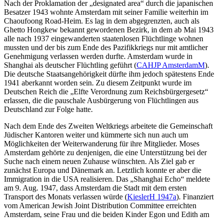
Nach der Proklamation der „designated area“ durch die japanischen
Besatzer 1943 wohnte Amsterdam mit seiner Familie weiterhin im
Chaoufoong Road-Heim. Es lag in dem abgegrenzten, auch als
Ghetto Hongkew bekannt gewordenen Bezirk, in dem ab Mai 1943
alle nach 1937 eingewanderten staatenlosen Flüchtlinge wohnen
mussten und der bis zum Ende des Pazifikkriegs nur mit amtlicher
Genehmigung verlassen werden durfte. Amsterdam wurde in
Shanghai als deutscher Flüchtling geführt (
CAHJP AmsterdamM
).
Die deutsche Staatsangehörigkeit dürfte ihm jedoch spätestens Ende
1941 aberkannt worden sein. Zu diesem Zeitpunkt wurde im
Deutschen Reich die „Elfte Verordnung zum Reichsbürgergesetz“
erlassen, die die pauschale Ausbürgerung von Flüchtlingen aus
Deutschland zur Folge hatte.
Nach dem Ende des Zweiten Weltkriegs arbeitete die Gemeinschaft
Jüdischer Kantoren weiter und kümmerte sich nun auch um
Möglichkeiten der Weiterwanderung für ihre Mitglieder. Moses
Amsterdam gehörte zu denjenigen, die eine Unterstützung bei der
Suche nach einem neuen Zuhause wünschten. Als Ziel gab er
zunächst Europa und Dänemark an. Letztlich konnte er aber die
Immigration in die USA realisieren. Das „Shanghai Echo“ meldete
am 9. Aug. 1947, dass Amsterdam die Stadt mit dem ersten
Transport des Monats verlassen würde (
KieslerH 1947a
). Finanziert
vom American Jewish Joint Distribution Committee erreichten
Amsterdam, seine Frau und die beiden Kinder Egon und Edith am